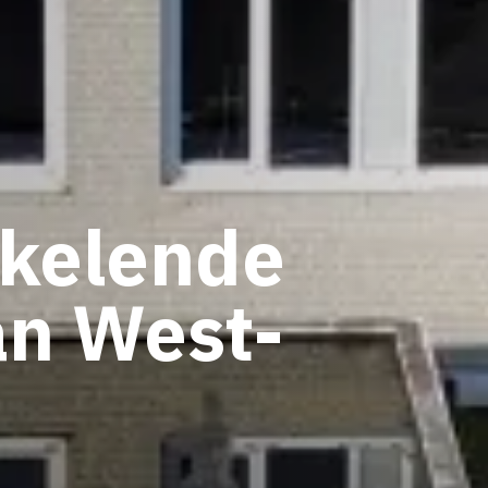
kkelende
n West-