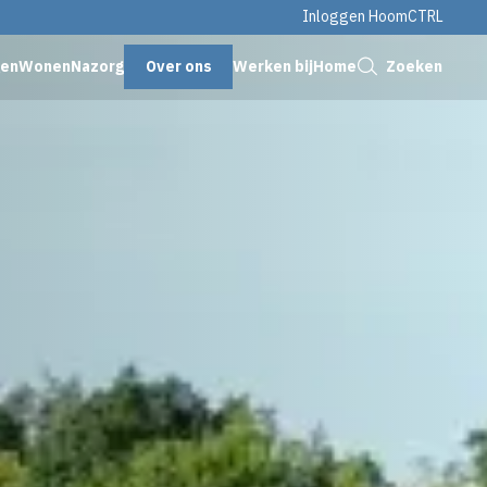
Inloggen HoomCTRL
Sluiten
Over ons
Zoeken
genWonen
Nazorg
Werken bij
Home