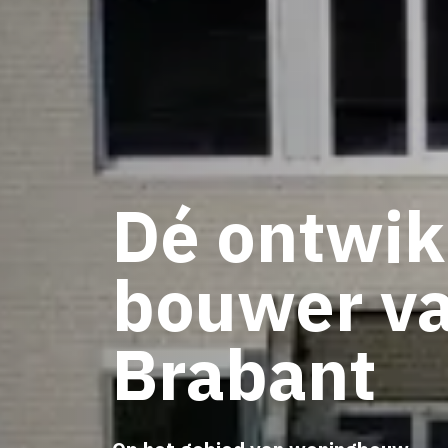
Dé ontwi
bouwer va
Brabant