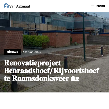
Menu
Sluiten
Nieuws
5 februari 2025
𝐑𝐞𝐧𝐨𝐯𝐚𝐭𝐢𝐞𝐩𝐫𝐨𝐣𝐞𝐜𝐭
𝐁𝐞𝐧𝐫𝐚𝐚𝐝𝐬𝐡𝐨𝐞𝐟/𝐑𝐢𝐣𝐯𝐨𝐨𝐫𝐭𝐬𝐡𝐨𝐞𝐟
𝐭𝐞 𝐑𝐚𝐚𝐦𝐬𝐝𝐨𝐧𝐤𝐬𝐯𝐞𝐞𝐫 🏡