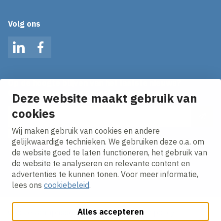
Volg ons
LinkedIn
Facebook
Op de hoogte blijven van het laatste nieuws?
Ontvang onze nieuws alerts in je mailbox!
Deze website maakt gebruik van
cookies
E-mailadres
Wij maken gebruik van cookies en andere
Ik ga akkoord met het
privacy statement.
gelijkwaardige technieken. We gebruiken deze o.a. om
de website goed te laten functioneren, het gebruik van
de website te analyseren en relevante content en
advertenties te kunnen tonen. Voor meer informatie,
lees ons
cookiebeleid
.
Alles accepteren
Cookies aanpassen
Cookie beleid
Privacy policy