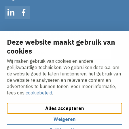
LinkedIn
Facebook
Op de hoogte blijven van het laatste nieuws?
Ontvang onze nieuws alerts in je mailbox!
Deze website maakt gebruik van
E-mailadres
cookies
Wij maken gebruik van cookies en andere
Ik ga akkoord met het
privacy statement.
gelijkwaardige technieken. We gebruiken deze o.a. om
de website goed te laten functioneren, het gebruik van
de website te analyseren en relevante content en
advertenties te kunnen tonen. Voor meer informatie,
lees ons
cookiebeleid
.
Alles accepteren
Cookies aanpassen
Cookie beleid
Privacy policy
Responsible disclosure
Algemene inkoopvoorwaarden
Weigeren