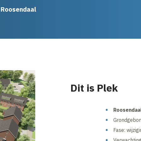
e Roosendaal
Dit is Plek
Roosendaa
Grondgebon
Fase: wijzi
Verwachting