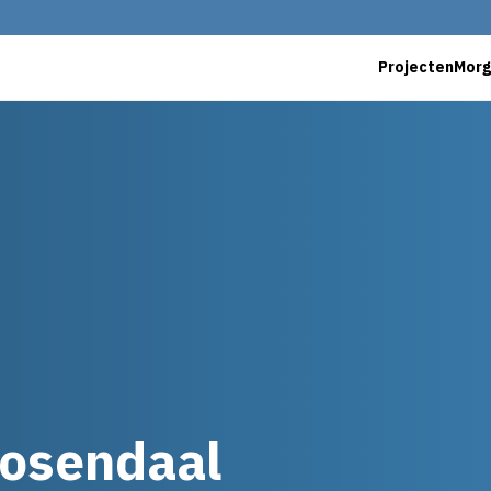
Projecten
Mor
osendaal