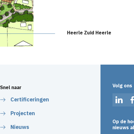
Heerle Zuid Heerle
Volg ons
Snel naar
Certificeringen
Linked
Projecten
Op de ho
Nieuws
nieuws al