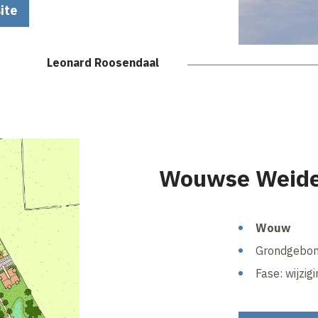
ite
Leonard Roosendaal
Wouwse Weid
Wouw
Grondgebon
Fase: wijzi