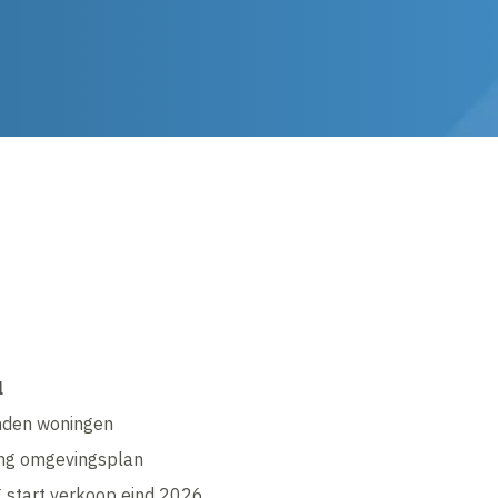
l
den woningen
ging omgevingsplan
 start verkoop eind 2026