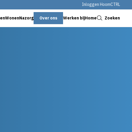
Inloggen HoomCTRL
Sluiten
Over ons
Zoeken
genWonen
Nazorg
Werken bij
Home