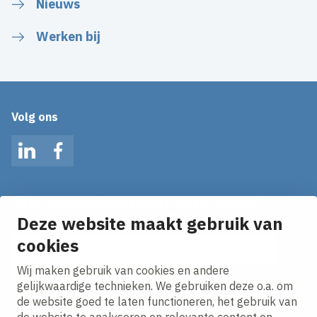
Nieuws
Werken bij
Volg ons
LinkedIn
Facebook
Op de hoogte blijven van het laatste nieuws?
Ontvang onze nieuws alerts in je mailbox!
Deze website maakt gebruik van
cookies
E-mailadres
Wij maken gebruik van cookies en andere
Ik ga akkoord met het
privacy statement.
gelijkwaardige technieken. We gebruiken deze o.a. om
de website goed te laten functioneren, het gebruik van