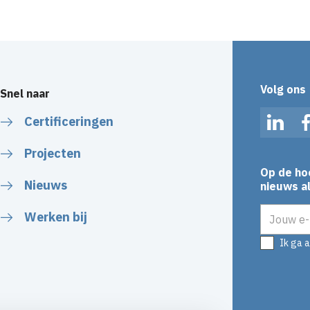
Volg ons
Snel naar
Certificeringen
Linked
Projecten
Op de ho
Nieuws
nieuws al
E-mailadr
Werken bij
Ik ga 