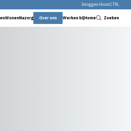
Inloggen HoomCTRL
Sluiten
Over ons
Zoeken
genWonen
Nazorg
Werken bij
Home