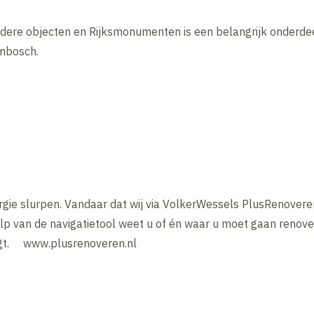
ndere objecten en Rijksmonumenten is een belangrijk onderdee
enbosch.
e slurpen. Vandaar dat wij via VolkerWessels PlusRenoveren
van de navigatietool weet u of én waar u moet gaan renover
aagt. www.plusrenoveren.nl