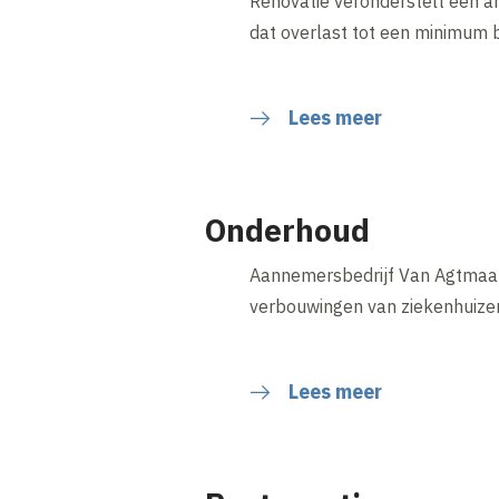
Renovatie veronderstelt een a
dat overlast tot een minimum 
Lees meer
Onderhoud
Aannemersbedrijf Van Agtmaal i
verbouwingen van ziekenhuizen
Lees meer