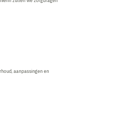
hierin zullen we zorgdragen
derhoud, aanpassingen en