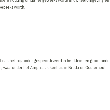
ndere houding omdat er gewerkt wordt in uw leefomgeving en 
beperkt wordt.
s in het bijzonder gespecialiseerd in het klein- en groot on
, waaronder het Amphia ziekenhuis in Breda en Oosterhout.