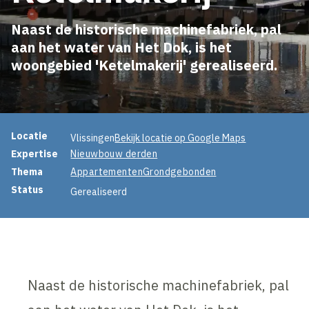
Naast de historische machinefabriek, pal
aan het water van Het Dok, is het
woongebied 'Ketelmakerij' gerealiseerd.
Projectinformatie
Locatie
Vlissingen
Bekijk locatie op Google Maps
Expertise
Nieuwbouw derden
Thema
Appartementen
Grondgebonden
Status
Gerealiseerd
Naast de historische machinefabriek, pal