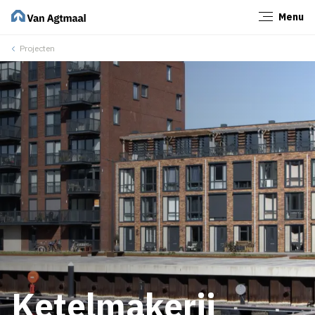
Menu
Sluiten
Projecten
Ketelmakerij