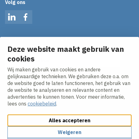
Volg ons
LinkedIn
Facebook
Op de hoogte blijven van het laatste nieuws?
Ontvang onze nieuws alerts in je mailbox!
Deze website maakt gebruik van
E-mailadres
cookies
Wij maken gebruik van cookies en andere
Ik ga akkoord met het
privacy statement.
gelijkwaardige technieken. We gebruiken deze o.a. om
de website goed te laten functioneren, het gebruik van
de website te analyseren en relevante content en
advertenties te kunnen tonen. Voor meer informatie,
lees ons
cookiebeleid
.
Alles accepteren
Cookies aanpassen
Cookie beleid
Privacy policy
Responsible disclosure
Algemene inkoopvoorwaarden
Weigeren