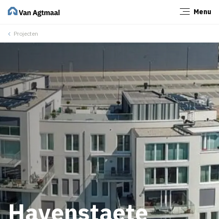
Menu
Sluiten
Projecten
Havenstaete