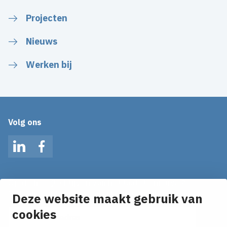
Projecten
Nieuws
Werken bij
Volg ons
LinkedIn
Facebook
Op de hoogte blijven van het laatste nieuws?
Ontvang onze nieuws alerts in je mailbox!
Deze website maakt gebruik van
E-mailadres
cookies