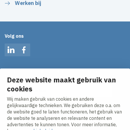
Werken bij
Volg ons
LinkedIn
Facebook
Op de hoogte blijven van het laatste nieuws?
Ontvang onze nieuws alerts in je mailbox!
Deze website maakt gebruik van
E-mailadres
cookies
Wij maken gebruik van cookies en andere
Ik ga akkoord met het
privacy statement.
gelijkwaardige technieken. We gebruiken deze o.a. om
de website goed te laten functioneren, het gebruik van
de website te analyseren en relevante content en
advertenties te kunnen tonen. Voor meer informatie,