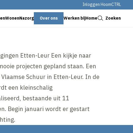
Inloggen HoomCTRL
Sluiten
Over ons
Zoeken
genWonen
Nazorg
Werken bij
Home
gingen Etten-Leur Een kijkje naar
 mooie projecten gepland staan. Een
 Vlaamse Schuur in Etten-Leur. In de
dt een kleinschalig
iseerd, bestaande uit 11
. Begin januari wordt er gestart
hting.