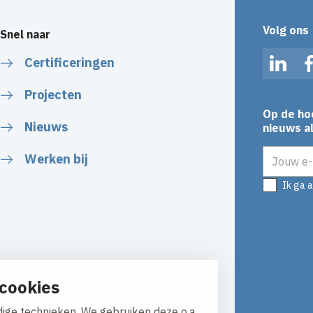
Volg ons
Snel naar
Certificeringen
Linked
Projecten
Op de ho
Nieuws
nieuws al
E-mailadr
Werken bij
Ik ga 
cookies
ige technieken. We gebruiken deze o.a.