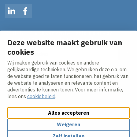
LinkedIn
Facebook
Op de hoogte blijven van het laatste nieuws?
Ontvang onze nieuws alerts in je mailbox!
Deze website maakt gebruik van
E-mailadres
cookies
Wij maken gebruik van cookies en andere
Ik ga akkoord met het
privacy statement.
gelijkwaardige technieken. We gebruiken deze o.a. om
de website goed te laten functioneren, het gebruik van
de website te analyseren en relevante content en
advertenties te kunnen tonen. Voor meer informatie,
lees ons
cookiebeleid
.
Alles accepteren
Cookies aanpassen
Cookie beleid
Privacy policy
Responsible disclosure
Algemene inkoopvoorwaarden
Weigeren
Zelf instellen