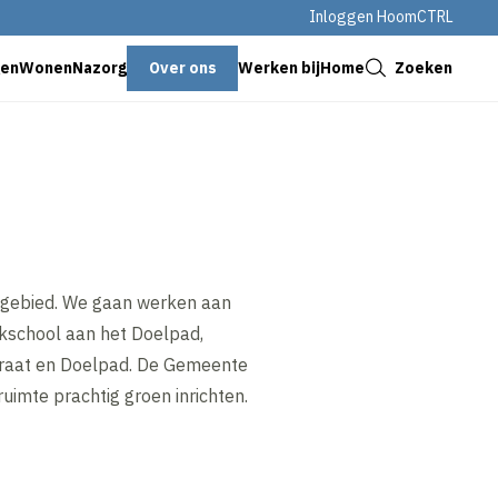
Inloggen HoomCTRL
Sluiten
Over ons
Zoeken
genWonen
Nazorg
Werken bij
Home
a gebied. We gaan werken aan
kschool aan het Doelpad,
raat en Doelpad. De Gemeente
uimte prachtig groen inrichten.