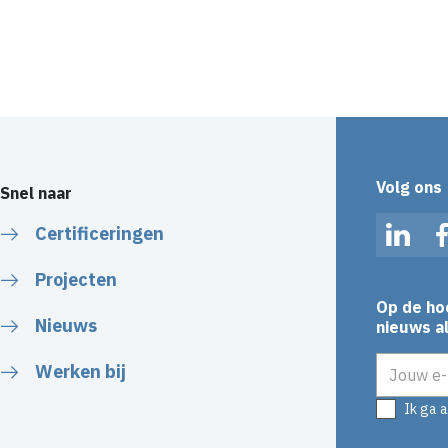
Volg ons
Snel naar
Certificeringen
Linked
Projecten
Op de ho
Nieuws
nieuws al
E-mailadr
Werken bij
Ik ga 