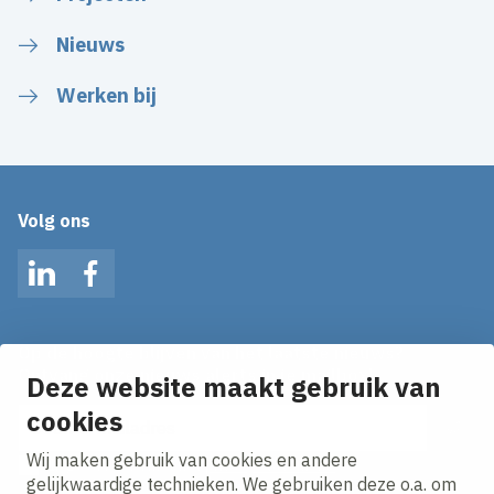
Nieuws
Werken bij
Volg ons
LinkedIn
Facebook
Op de hoogte blijven van het laatste nieuws?
Ontvang onze nieuws alerts in je mailbox!
Deze website maakt gebruik van
E-mailadres
cookies
Wij maken gebruik van cookies en andere
Ik ga akkoord met het
privacy statement.
gelijkwaardige technieken. We gebruiken deze o.a. om