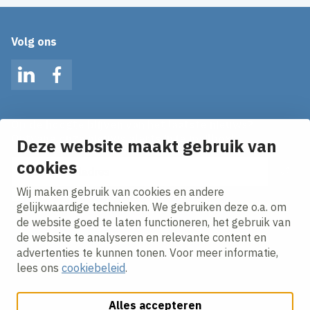
Volg ons
LinkedIn
Facebook
Op de hoogte blijven van het laatste nieuws?
Ontvang onze nieuws alerts in je mailbox!
Deze website maakt gebruik van
E-mailadres
cookies
Wij maken gebruik van cookies en andere
Ik ga akkoord met het
privacy statement.
gelijkwaardige technieken. We gebruiken deze o.a. om
de website goed te laten functioneren, het gebruik van
de website te analyseren en relevante content en
advertenties te kunnen tonen. Voor meer informatie,
lees ons
cookiebeleid
.
Alles accepteren
Cookies aanpassen
Cookie beleid
Privacy policy