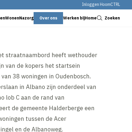
Inloggen HoomCTRL
Sluiten
Over ons
Zoeken
genWonen
Nazorg
Werken bij
Home
het straatnaambord heeft wethouder
ijn van de kopers het startsein
w van 38 woningen in Oudenbosch.
rslaan in Albano zijn onderdeel van
o lob C aan de rand van
seert de gemeente Halderberge een
woningen tussen de Acer
ingel en de Albanoweg.