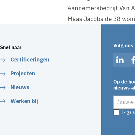
Aannemersbedrijf Van 
Maas-Jacobs de 38 wonin
Volg ons
Snel naar
Certificeringen
Linked
Projecten
Op de ho
Nieuws
nieuws al
E-mailadr
Werken bij
Ik ga 