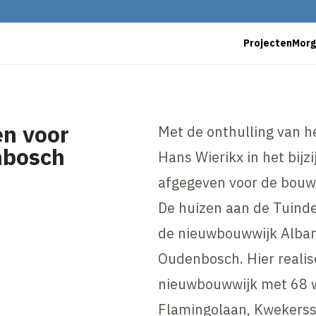
Projecten
Mor
en voor
Met de onthulling van 
nbosch
Hans Wierikx in het bijz
afgegeven voor de bou
De huizen aan de Tuinde
de nieuwbouwwijk Alban
Oudenbosch. Hier reali
nieuwbouwwijk met 68 
Flamingolaan, Kwekerss