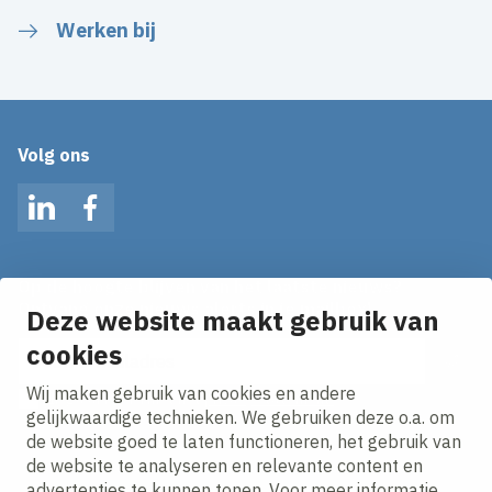
Werken bij
Volg ons
LinkedIn
Facebook
Op de hoogte blijven van het laatste nieuws?
Ontvang onze nieuws alerts in je mailbox!
Deze website maakt gebruik van
E-mailadres
cookies
Wij maken gebruik van cookies en andere
Ik ga akkoord met het
privacy statement.
gelijkwaardige technieken. We gebruiken deze o.a. om
de website goed te laten functioneren, het gebruik van
de website te analyseren en relevante content en
advertenties te kunnen tonen. Voor meer informatie,