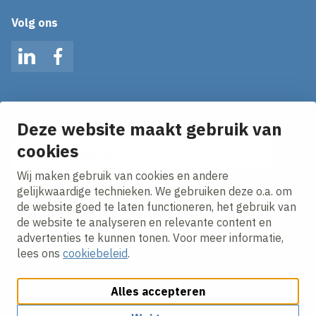
Volg ons
LinkedIn
Facebook
Op de hoogte blijven van het laatste nieuws?
Ontvang onze nieuws alerts in je mailbox!
Deze website maakt gebruik van
E-mailadres
cookies
Wij maken gebruik van cookies en andere
Ik ga akkoord met het
privacy statement.
gelijkwaardige technieken. We gebruiken deze o.a. om
de website goed te laten functioneren, het gebruik van
de website te analyseren en relevante content en
advertenties te kunnen tonen. Voor meer informatie,
lees ons
cookiebeleid
.
Alles accepteren
Cookies aanpassen
Cookie beleid
Privacy policy
Responsible disclosure
Algemene inkoopvoorwaarden