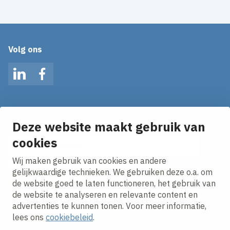
Volg ons
LinkedIn
Facebook
Op de hoogte blijven van het laatste nieuws?
Ontvang onze nieuws alerts in je mailbox!
Deze website maakt gebruik van
E-mailadres
cookies
Wij maken gebruik van cookies en andere
Ik ga akkoord met het
privacy statement.
gelijkwaardige technieken. We gebruiken deze o.a. om
de website goed te laten functioneren, het gebruik van
de website te analyseren en relevante content en
advertenties te kunnen tonen. Voor meer informatie,
lees ons
cookiebeleid
.