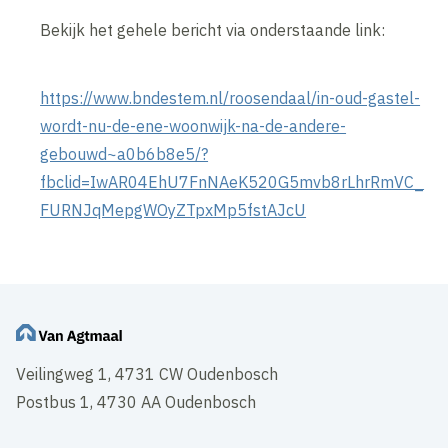
Bekijk het gehele bericht via onderstaande link:
https://www.bndestem.nl/roosendaal/in-oud-gastel-
wordt-nu-de-ene-woonwijk-na-de-andere-
gebouwd~a0b6b8e5/?
fbclid=IwAR04EhU7FnNAeK520G5mvb8rLhrRmVC_
FURNJqMepgWOyZTpxMp5fstAJcU
Veilingweg 1, 4731 CW Oudenbosch
Postbus 1, 4730 AA Oudenbosch