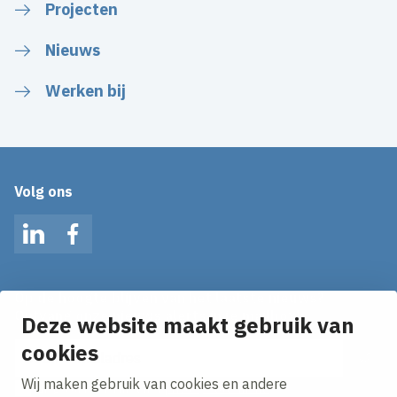
Projecten
Nieuws
Werken bij
Volg ons
LinkedIn
Facebook
Op de hoogte blijven van het laatste nieuws?
Ontvang onze nieuws alerts in je mailbox!
Deze website maakt gebruik van
E-mailadres
cookies
Wij maken gebruik van cookies en andere
Ik ga akkoord met het
privacy statement.