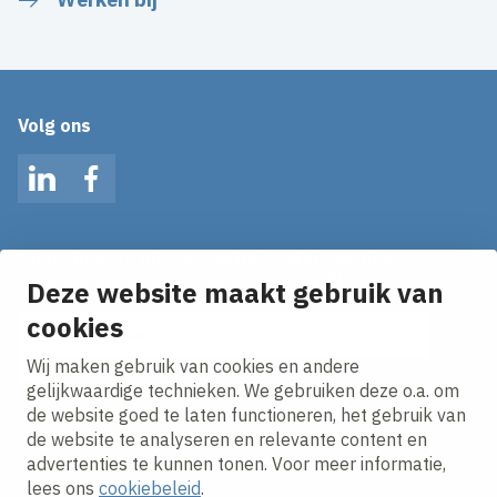
Volg ons
LinkedIn
Facebook
Op de hoogte blijven van het laatste nieuws?
Ontvang onze nieuws alerts in je mailbox!
Deze website maakt gebruik van
cookies
E-mailadres
Wij maken gebruik van cookies en andere
Ik ga akkoord met het
privacy statement.
gelijkwaardige technieken. We gebruiken deze o.a. om
de website goed te laten functioneren, het gebruik van
de website te analyseren en relevante content en
advertenties te kunnen tonen. Voor meer informatie,
lees ons
cookiebeleid
.